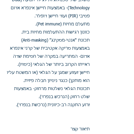
משלב שתי טכנולוגיות לגילוי תנועה (Dual
Technology)- באמצעות חיישן אינפרא אדום
פסיבי (PIR) ועוד חיישן דופלר.
מתעלם מחיות (Pet immune).
כוונון רגישות ההתעלמות מחיות בית.
תכונת “אנטי-מסקינג” (Anti-masking)
באמצעות סריקה אקטיבית של קרני אינפרא
אדום- המתריעה במקרה של חסימת שדה
ראייתו הקרוב ביותר של הגלאי (כיסויו).
חיישן זעזוע שמגן על הגלאי (או המשטח עליו
הוא מותקן) כנגד ניסיון חבלה פיזית.
תכונות הגלאי נשלטות מרחוק- באמצעות
שלט רחוק (הנרכש בנפרד).
זרוע התקנה רב-כיוונית (נרכשת בנפרד).
תיאור קצר