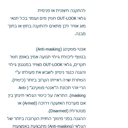
להתקנה חיצונית או פנימית
גלאי OUT-LOOK חסין מים ועומד בכל תנאי
מזג אוויר לכן מתאים להתקנה בחוץ או בתוך
מבנה.
אנטי-מסקינג (Anti-masking)
בנוסף ליכולת גילוי תנועה אמין באופן חסר
תקדים, גלאי OUT-LOOK מצויד במנגנון גילוי
והגנה כנגד ניסיון לשבש את פעולתו ע”י
הסתרת שדה ראייתו הקרוב ביותר (כיסויו).
הרי זוהי תכונת ה”אנטי-מסקינג” (Anti-
masking). התראה על כיסוי הגלאי תינתן בין
אם מערכת האזעקה דרוכה (Armed) או
מנוטרלת (Disarmed).
ההגנה בפני מיסוך החזית הקרובה ביותר של
הגלאי (Anti-masking) מתבצעת באמצעות