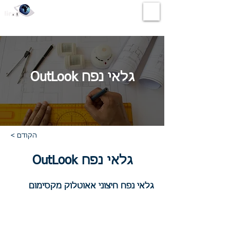
לירד שיווק ציוד אזעקה ותקשורת בע"מ
גלאי נפח OutLook
< הקודם
גלאי נפח OutLook
גלאי נפח חיצוני אאוטלוק מקסימום
מותג :
Maximum
התאמה