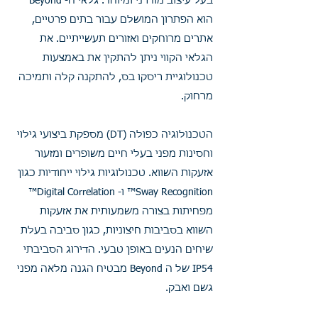
בעל עיצוב מודרני ומיוחד. גלאי ה- Beyond
הוא הפתרון המושלם עבור בתים פרטיים,
אתרים מרוחקים ואזורים תעשייתיים. את
הגלאי הקווי ניתן להתקין את באמצעות
טכנולוגיית ריסקו בס, להתקנה קלה ותמיכה
מרחוק.
הטכנולוגיה כפולה (DT) מספקת ביצועי גילוי
וחסינות מפני בעלי חיים משופרים ומזעור
אזעקות השווא. טכנולוגיות גילוי ייחודיות כגון
Sway Recognition™ ו- Digital Correlation™
מפחיתות בצורה משמעותית את אזעקות
השווא בסביבות חיצוניות, כגון סביבה בעלת
שיחים הנעים באופן טבעי. הדירוג הסביבתי
IP54 של ה Beyond מבטיח הגנה מלאה מפני
גשם ואבק.