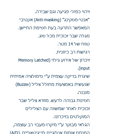
זיהוי כפול- פגיעה וגם שבירה.
“אנטי-מסקינג” (Anti-masking) אקטיבי
המאפשר התרעה בעת חסימת החיישן.
מגלה שבר זכוכית מכל סוג.
טווח של 14 מטר.
רגישות רב כיוונית.
זיכרון של אירוע גילוי (Memory Latched
input).
שיגרת בדיקה עצמית ע”י סימולציה אמיתית
שנעשית באמצעות מחולל צליל (Buzzer)
מובנה.
חסינות גבוהה לרעש. מוודא צליל שבר
זכוכית לאחר שמשווה עם הצלילים
המוקלטים בזיכרונו.
הגלאי מבוקר ע”י מיקרו-מעבד רב עוצמה,
המנתח אותות אנלוגיים לדיגיטאליים .(A/D)