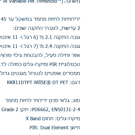
משתנה (™Variable Pet Threshold או ™VPT) ועם אזור זחילה פעיל, מבטיח גילוי פורצים ובו בזמן גם חסינות בפני אזעקות שווא מחיות המחמד
ידידותיות לחיות מחמד במשקל עד 45 ק"ג (100 ליברות)
2 עדשות, לגובהי התקנה שונים:
גובה התקנה 2.1 מ' (6 רגל ו- 11 אינטש), כיסוי: 11 מ' x 11 מ' (35 x 35 רגל)
גובה התקנה 2.4 מ' (7 רגל ו- 11 אינטש), כיסוי: 8 מ' x 8 מ' (27 x 27 רגל)
אזור זחילה פעיל, להבטחת גילוי פורצי
טכנולוגיית PIR ומיקרו-גלים כפולה לדגם DT PET
ממסרים אופטיים לנטרול מגנטים גדולי
דגם: RK811DTPT iWISE® DT PET
סוג: גלאי פנים ידידותי לחיות מחמד
PD6662, EN50131-2-4: תקן 2 Grade
מיקרו-גלים: תחום X Band
חישן PIR: Dual Element