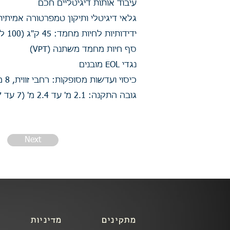
עיבוד אותות דיגיטליים חכם
גלאי דיגיטלי ותיקון טמפרטורה אמיתית
ידידותיות לחיות מחמד: 45 ק"ג (100 ליברות)
סף חיות מחמד משתנה (VPT)
נגדי EOL מובנים
כיסוי ועדשות מסופקות: רחבי זווית, 8 מ' או 11 מ' (26 רגל או 35 רגל)
גובה התקנה: 2.1 מ' עד 2.4 מ' (7 עד 7 רגל ו- 10 אינטש)
Next
מתקינים
מדיניות