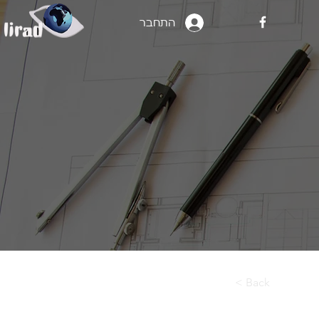
התחבר
< Back