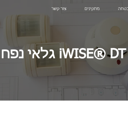
בטחה
מתקינים
צור קשר
גלאי נפח iWISE® DT